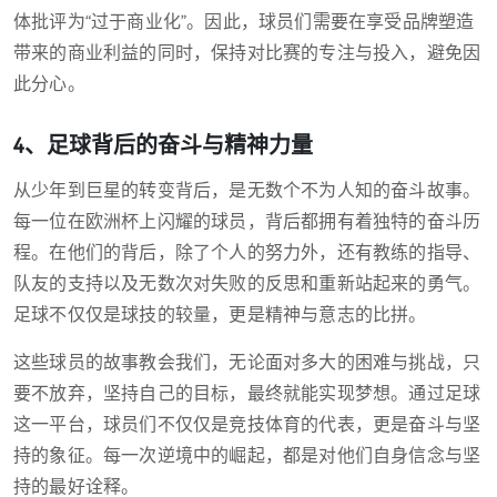
体批评为“过于商业化”。因此，球员们需要在享受品牌塑造
带来的商业利益的同时，保持对比赛的专注与投入，避免因
此分心。
4、足球背后的奋斗与精神力量
从少年到巨星的转变背后，是无数个不为人知的奋斗故事。
每一位在欧洲杯上闪耀的球员，背后都拥有着独特的奋斗历
程。在他们的背后，除了个人的努力外，还有教练的指导、
队友的支持以及无数次对失败的反思和重新站起来的勇气。
足球不仅仅是球技的较量，更是精神与意志的比拼。
这些球员的故事教会我们，无论面对多大的困难与挑战，只
要不放弃，坚持自己的目标，最终就能实现梦想。通过足球
这一平台，球员们不仅仅是竞技体育的代表，更是奋斗与坚
持的象征。每一次逆境中的崛起，都是对他们自身信念与坚
持的最好诠释。