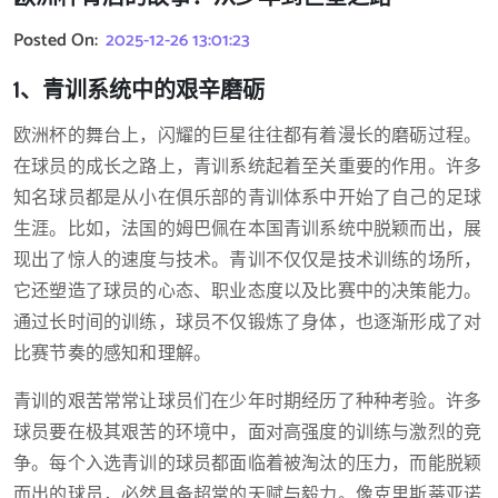
Posted On:
2025-12-26 13:01:23
1、青训系统中的艰辛磨砺
欧洲杯的舞台上，闪耀的巨星往往都有着漫长的磨砺过程。
在球员的成长之路上，青训系统起着至关重要的作用。许多
知名球员都是从小在俱乐部的青训体系中开始了自己的足球
生涯。比如，法国的姆巴佩在本国青训系统中脱颖而出，展
现出了惊人的速度与技术。青训不仅仅是技术训练的场所，
它还塑造了球员的心态、职业态度以及比赛中的决策能力。
通过长时间的训练，球员不仅锻炼了身体，也逐渐形成了对
比赛节奏的感知和理解。
青训的艰苦常常让球员们在少年时期经历了种种考验。许多
球员要在极其艰苦的环境中，面对高强度的训练与激烈的竞
争。每个入选青训的球员都面临着被淘汰的压力，而能脱颖
而出的球员，必然具备超常的天赋与毅力。像克里斯蒂亚诺