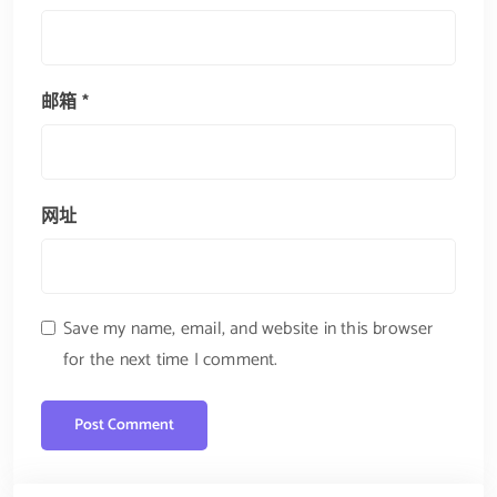
邮箱
*
网址
Save my name, email, and website in this browser
for the next time I comment.