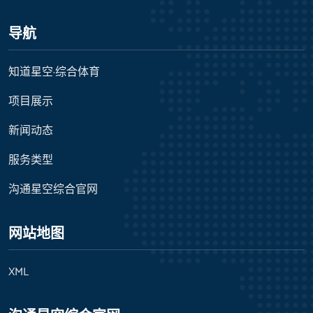
导航
知道星空·综合体育
项目展示
新闻动态
服务类型
沟通星空综合官网
网站地图
XML