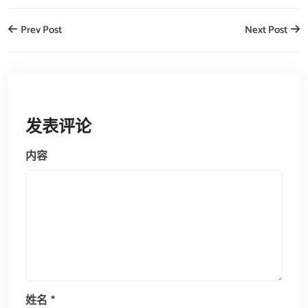
Prev Post
Next Post
发表评论
内容
姓名
*