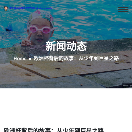
新闻动态
Home
欧洲杯背后的故事：从少年到巨星之路
欧洲杯背后的故事：从少年到巨星之路