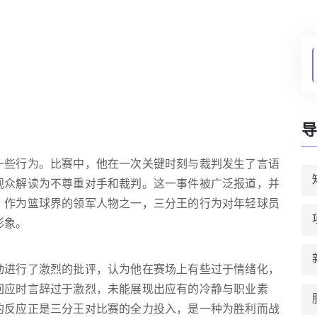
导
一些行为。比赛中，他在一次关键时刻与裁判发生了言语
观众解读为不尊重对手和裁判。这一事件被广泛报道，并
，作为篮球界的领军人物之一，三分王的行为对年轻球员
形象。
动进行了激烈的批评，认为他在赛场上有些过于情绪化，
回应时言辞过于激烈，未能展现出应有的冷静与职业素
的反应正是三分王对比赛的全力投入，是一种为胜利而战