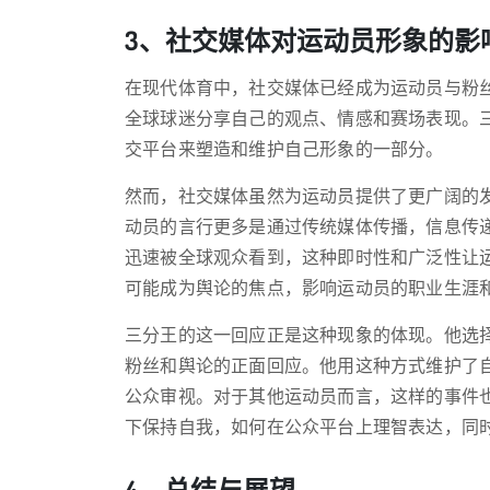
3、社交媒体对运动员形象的影
在现代体育中，社交媒体已经成为运动员与粉
全球球迷分享自己的观点、情感和赛场表现。
交平台来塑造和维护自己形象的一部分。
然而，社交媒体虽然为运动员提供了更广阔的
动员的言行更多是通过传统媒体传播，信息传
迅速被全球观众看到，这种即时性和广泛性让
可能成为舆论的焦点，影响运动员的职业生涯
三分王的这一回应正是这种现象的体现。他选
粉丝和舆论的正面回应。他用这种方式维护了
公众审视。对于其他运动员而言，这样的事件
下保持自我，如何在公众平台上理智表达，同
4、总结与展望