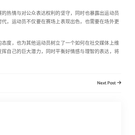
赛的热情与对公众表达权利的坚守，同时也暴露出运动员
时代，运动员不仅要在赛场上表现出色，也需要在场外更
的态度，也为其他运动员树立了一个如何在社交媒体上维
发挥自己的巨大潜力，同时平衡好情感与理智的表达，将
Next Post