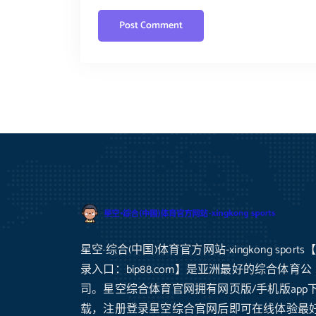
星空·综合(中国)体育官方网站-xingkong sports
录入口：bip88.com】是亚洲最好的综合体育公
司。星空综合体育官网拥有网页版/手机版app
载，注册登录星空综合官网后即可在线体验最