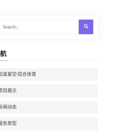
航
知道星空·综合体育
项目展示
新闻动态
服务类型