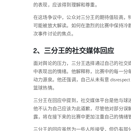
的表现，应该得到理解和尊重。
在这场争议中，公众对三分王的期待值较高，
可能被放大解读。如何在激烈的比赛中保持冷
次事件讨论的焦点。
2、三分王的社交媒体回应
面对舆论的压力，三分王选择通过自己的社交
中表现出的情绪。他解释称，比赛中的每一分
动力源泉。他还强调，自己从未有意 disres
篮球热情。
三分王在回应中提到，社交媒体平台是他与球
他不认为自己应该为此道歉，尽管他对部分误
露，将在接下来的比赛中更加注重自己的情绪
三分王的回应虽然为一些人所接受，但仍有部