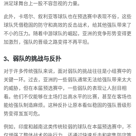
洲足球舞台上一股不容忽视的力量。
此外，卡塔尔、叙利亚等球队也在预选赛中表现不俗，这些
球队凭借稳固的防守和高效的反击战术，给其他强队带来了
不小的压力。随着中游球队的崛起，亚洲的竞争形势变得更
加激烈，强队的晋级之路变得不再平坦。
3、弱队的挑战与反扑
对于许多传统强队来说，面对弱队的挑战往往是小组赛中的
关键一环。过去，亚洲的一些弱队通常无法给强队带来太大
的威胁，但在本届预选赛中，一些弱队的表现让人刮目相
看。他们不仅能够在主场打出高水平的比赛，甚至在客场也
能给强队制造麻烦。这种反扑让原本看似稳固的强队晋级形
势变得岌岌可危。
例如，印度和越南这类传统较弱的球队在本届预选赛中，不
仅增强了整体战术的执行力，还通过快速反击和密集防守策