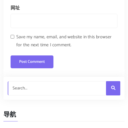
网址
Save my name, email, and website in this browser
for the next time I comment.
导航