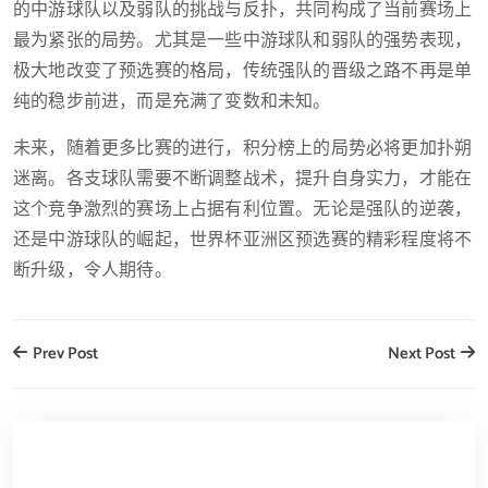
的中游球队以及弱队的挑战与反扑，共同构成了当前赛场上
最为紧张的局势。尤其是一些中游球队和弱队的强势表现，
极大地改变了预选赛的格局，传统强队的晋级之路不再是单
纯的稳步前进，而是充满了变数和未知。
未来，随着更多比赛的进行，积分榜上的局势必将更加扑朔
迷离。各支球队需要不断调整战术，提升自身实力，才能在
这个竞争激烈的赛场上占据有利位置。无论是强队的逆袭，
还是中游球队的崛起，世界杯亚洲区预选赛的精彩程度将不
断升级，令人期待。
Prev Post
Next Post