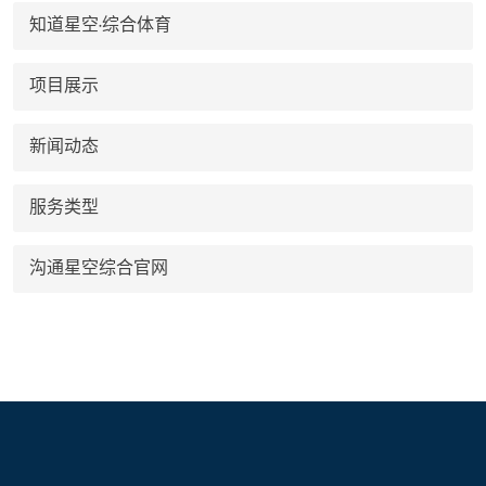
知道星空·综合体育
项目展示
新闻动态
服务类型
沟通星空综合官网