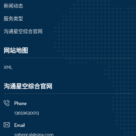
新闻动态
服务类型
沟通星空综合官网
网站地图
XML
沟通星空综合官网
Phone
13659630013
Email
spherical@sina.com