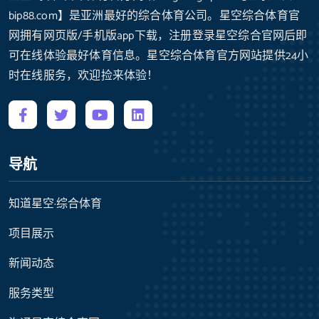
bip88.com】是亚洲最好的综合体育公司。星空综合体育官
网拥有网页版/手机版app下载，注册登录星空综合官网后即
可在线体验最好体育信息。星空综合体育官方网站提供24小
时在线服务，欢迎捡来体验！
导航
知道星空·综合体育
项目展示
新闻动态
服务类型