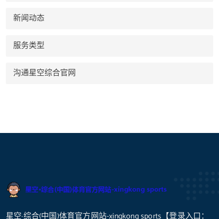
新闻动态
服务类型
沟通星空综合官网
星空·综合(中国)体育官方网站-xingkong sports【登录入口：