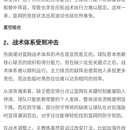
和替补阵容，导致化学反应和战术执行力难以稳定。这样一
来，篮网的竞技状态出现波动也就在所难免。
星空综合
2、战术体系受到冲击
伤病潮对篮网战术体系的冲击是显而易见的。球队原本依赖
核心球员的组织和得分能力，但在缺少这些关键点之后，战
术体系难以顺利运行。主力球员的缺阵迫使其他人承担更多
责任，而这些临时角色往往难以达到相同的效率。
从进攻端来看，缺乏稳定得分点让篮网在关键时刻屡屡陷入
停滞，球队只能依赖零散的个人发挥，整体进攻流畅度明显
下降。而在防守端，部分防守悍将的缺席让球队在对抗强敌
时显得漏洞百出，对手往往能够轻松找到篮网的防守软肋。
在战术调整上，主教练虽然尝试过改变打法，比如加强外线