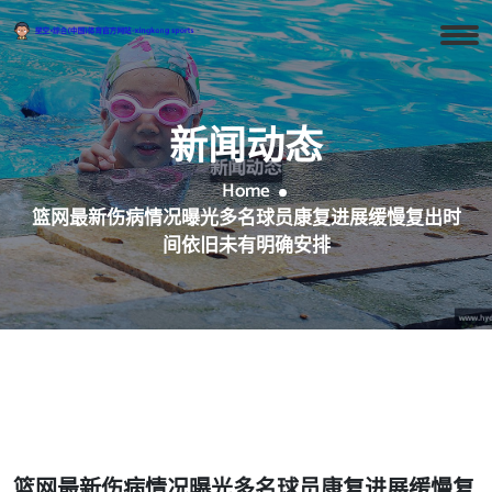
新闻动态
Home
篮网最新伤病情况曝光多名球员康复进展缓慢复出时
间依旧未有明确安排
篮网最新伤病情况曝光多名球员康复进展缓慢复