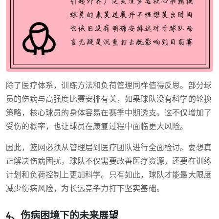
除了医疗体系，训练方法和负荷管理同样值得反思。部分球
员的伤病与高强度比赛安排有关，如果球队没有科学的轮换
策略，核心球员的身体容易在赛季中期透支。这不仅增加了
受伤的概率，也让球员在康复过程中面临更大风险。
因此，篮网必须从管理层到医疗团队进行全面检讨。要想真
正解决伤病困扰，球队不仅需要改善医疗资源，还要在训练
计划和负荷控制上更加科学。只有如此，球队才能最大限度
减少伤病风险，为长远竞争力打下坚实基础。
4、伤病困境下的未来展望