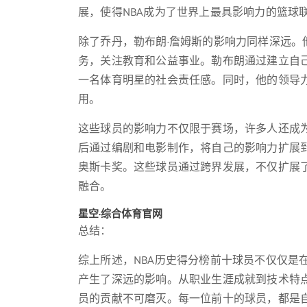
展，使得NBA成为了世界上最具影响力的篮球
除了乔丹，勒布朗·詹姆斯的影响力同样深远
务，关注教育和公益事业。勒布朗通过建立自
一名体育明星的社会责任感。同时，他的领导
用。
这些球员的影响力不仅限于赛场，许多人还成
后通过编剧和电影制作，将自己的影响力扩展
奥斯卡奖。这些球员通过跨界发展，不仅扩展
融合。
星空·综合体育官网
总结：
综上所述，NBA历史得分榜前十球员不仅仅是
产生了深远的影响。从职业生涯成就到技术特
员的贡献不可磨灭。每一位前十的球员，都是