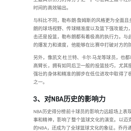
时间的高效输出。
与科比不同，勒布朗·詹姆斯的风格更为全面
朗的球场视野、传球精准度以及篮下强攻能力
击还是投篮，勒布朗都有着极高的执行力。与
的爆发力和速度，他能够在比赛中打破对方的
另外，像凯文·杜兰特、卡尔·马龙等球员，也
高臂长，拥有如同后卫一般的投篮技巧，尤其
强壮的身体和精准的脚步在低位进攻中取得了极
之一。
3、对NBA历史的影响力
NBA历史得分榜前十球员的影响力远超场上表
事和精神，影响了整个篮球文化的演变。以迈克
的NBA，还成为了全球篮球文化的象征。乔丹