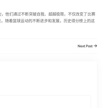
力，他们通过不断突破自我、超越极限，不仅改变了比赛
来，随着篮球运动的不断进步和发展，历史得分榜上的这
Next Post