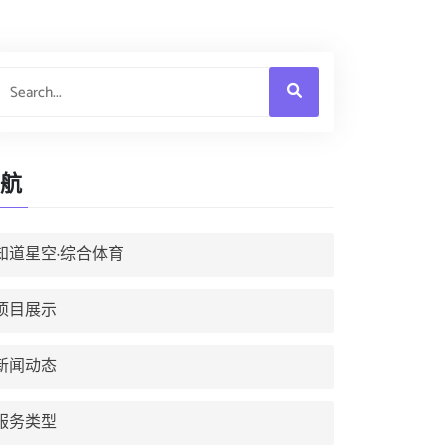
航
知道星空·综合体育
项目展示
新闻动态
服务类型