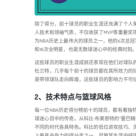
除了得分，前十球员的职业生涯还充满了个人荣
人技术和领袖气质，不仅收获了MVP等重要奖
为NBA历史上最伟大的球员之一，他的6次总冠
和18次全明星，也是无数球迷心中的经典时刻
这些球员的职业生涯成就还表现在他们对球队的贡
杜兰特，几乎每个前十的球员都在其所效力的
是带领球队走向辉煌，这些球员的影响力不可
2、技术特点与篮球风格
每一位NBA历史得分榜前十的球员，都有着独
球迷心目中的传奇。从科比·布莱恩特的“曼巴
不同的时代各具特色。科比的低位进攻技巧、灵
上最具杀伤力的得分手之一。尽管其生涯中经