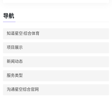
导航
知道星空·综合体育
项目展示
新闻动态
服务类型
沟通星空综合官网