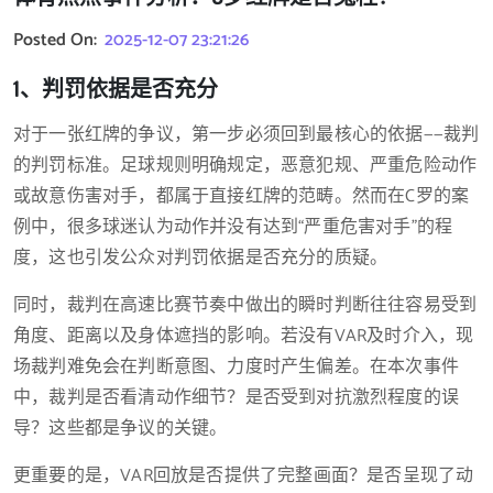
Posted On:
2025-12-07 23:21:26
1、判罚依据是否充分
对于一张红牌的争议，第一步必须回到最核心的依据——裁判
的判罚标准。足球规则明确规定，恶意犯规、严重危险动作
或故意伤害对手，都属于直接红牌的范畴。然而在C罗的案
例中，很多球迷认为动作并没有达到“严重危害对手”的程
度，这也引发公众对判罚依据是否充分的质疑。
同时，裁判在高速比赛节奏中做出的瞬时判断往往容易受到
角度、距离以及身体遮挡的影响。若没有VAR及时介入，现
场裁判难免会在判断意图、力度时产生偏差。在本次事件
中，裁判是否看清动作细节？是否受到对抗激烈程度的误
导？这些都是争议的关键。
更重要的是，VAR回放是否提供了完整画面？是否呈现了动