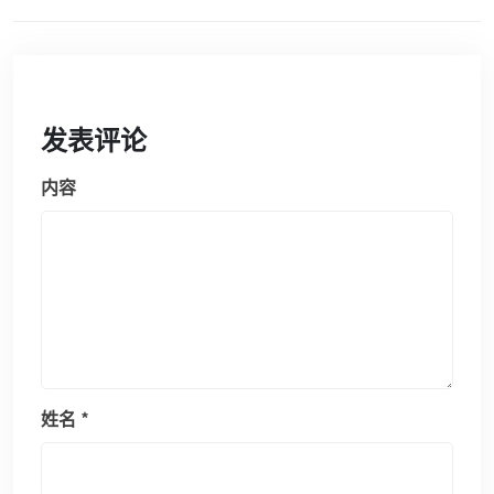
发表评论
内容
姓名
*