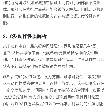
作的所有阶段？如果裁判在接触瞬间看到了局部而不是整
体，那红牌在执行层面就可能会被放大解释。因此，从规则
到执行，这张红牌的依据确实存在被误读或过度诠释的可
能。
2、C罗动作性质解析
关于动作本身，最关键的问题是：C罗到底是否具有“恶
意”？从比赛录像来看，他的动作更像是抢球中的惯性动
作，而非蓄意伤害。但足球是接触性运动，许多动作在高速
状态下的细微差别极易被解读为危险行为。
此外，C罗的动作轨迹、发力方向、触球可能性，都是判断
这一动作性质的关键参考。逐帧回放显示，这一脚确实存在
一定高度和速度，但同时也具备争抢球权的合理性。如果以
“是否首先触球”作为判罚核心，那么此动作就具有讨论空
间；若以“动作危险程度”作为第一标准，则裁判的红牌可能