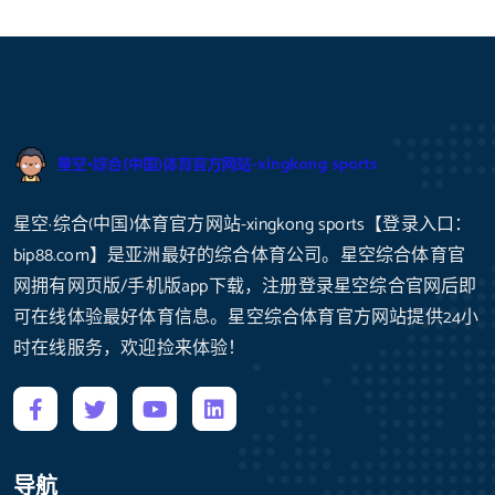
星空·综合(中国)体育官方网站-xingkong sports【登录入口：
bip88.com】是亚洲最好的综合体育公司。星空综合体育官
网拥有网页版/手机版app下载，注册登录星空综合官网后即
可在线体验最好体育信息。星空综合体育官方网站提供24小
时在线服务，欢迎捡来体验！
导航