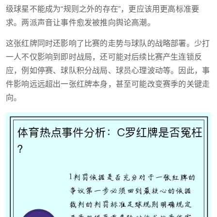
级球星不能成为“规则之外的存在”，更应该用更高标准要
求。两派声音让事件愈发被推向舆论高潮。
这张红牌同时还影响了比赛的走势与球队的战略部署。少打
一人不仅影响到即时战局，还可能对后续比赛产生连锁反
应，例如停赛、球队积分战局、球员心理波动等。因此，事
件影响远远超出一张红牌本身，甚至可能改变赛季的关键走
向。