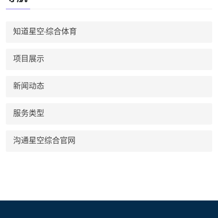
知道星空·综合体育
项目展示
新闻动态
服务类型
沟通星空综合官网