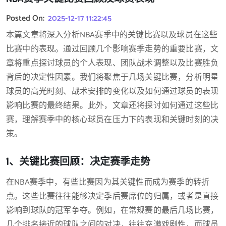
Posted On:
2025-12-17 11:22:45
本篇文章将深入分析NBA赛季中的关键比赛以及球员在这些
比赛中的表现。通过回顾几个影响赛季走势的重要比赛，文
章将重点探讨球员的个人表现、团队战术调整以及比赛胜负
背后的决定性因素。我们将聚焦于几场关键比赛，分析明星
球员的高光时刻、战术安排的变化以及如何通过球员的表现
影响比赛的最终结果。此外，文章还将探讨如何通过这些比
赛，理解赛季中的核心球员在压力下的表现和关键时刻的决
策。
1、关键比赛回顾：决定赛季走势
在NBA赛季中，有些比赛因为其关键性而成为赛季的转折
点。这些比赛往往能够决定季后赛席位的归属，或者是直接
影响到球队的冠军争夺。例如，在常规赛的最后几场比赛，
几个排名接近的球队之间的对决，往往充满戏剧性，而球员