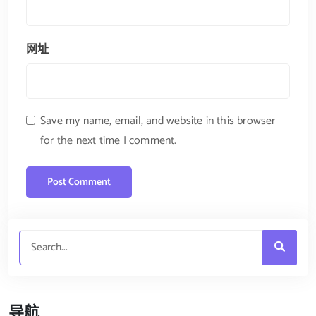
网址
Save my name, email, and website in this browser
for the next time I comment.
导航