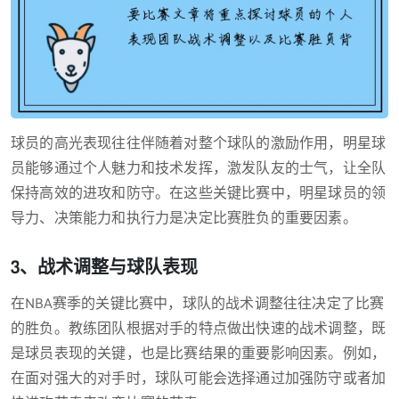
球员的高光表现往往伴随着对整个球队的激励作用，明星球
员能够通过个人魅力和技术发挥，激发队友的士气，让全队
保持高效的进攻和防守。在这些关键比赛中，明星球员的领
导力、决策能力和执行力是决定比赛胜负的重要因素。
3、战术调整与球队表现
在NBA赛季的关键比赛中，球队的战术调整往往决定了比赛
的胜负。教练团队根据对手的特点做出快速的战术调整，既
是球员表现的关键，也是比赛结果的重要影响因素。例如，
在面对强大的对手时，球队可能会选择通过加强防守或者加