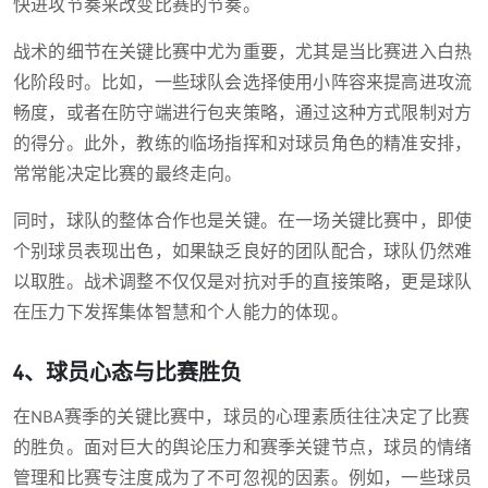
快进攻节奏来改变比赛的节奏。
战术的细节在关键比赛中尤为重要，尤其是当比赛进入白热
化阶段时。比如，一些球队会选择使用小阵容来提高进攻流
畅度，或者在防守端进行包夹策略，通过这种方式限制对方
的得分。此外，教练的临场指挥和对球员角色的精准安排，
常常能决定比赛的最终走向。
同时，球队的整体合作也是关键。在一场关键比赛中，即使
个别球员表现出色，如果缺乏良好的团队配合，球队仍然难
以取胜。战术调整不仅仅是对抗对手的直接策略，更是球队
在压力下发挥集体智慧和个人能力的体现。
4、球员心态与比赛胜负
在NBA赛季的关键比赛中，球员的心理素质往往决定了比赛
的胜负。面对巨大的舆论压力和赛季关键节点，球员的情绪
管理和比赛专注度成为了不可忽视的因素。例如，一些球员