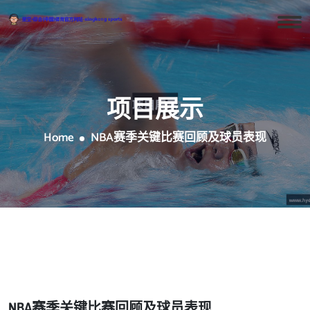
项目展示
Home
NBA赛季关键比赛回顾及球员表现
NBA赛季关键比赛回顾及球员表现