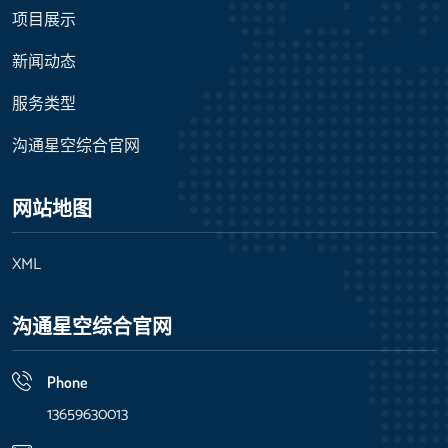
项目展示
新闻动态
服务类型
沟通星空综合官网
网站地图
XML
沟通星空综合官网
Phone
13659630013