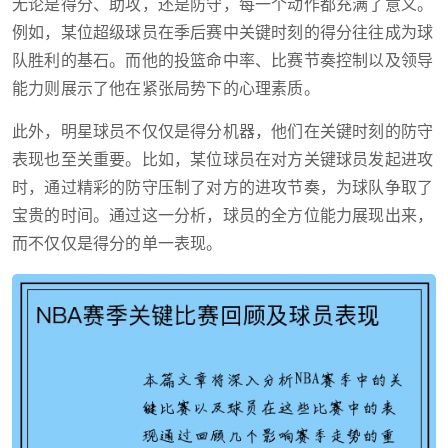
无论是得分、助攻，还是防守，每一个动作都充满了意义。
例如，某位超级球员在季后赛中关键时刻的得分往往成为球
队胜利的基石。而他的投篮命中率、比赛节奏控制以及领导
能力则展示了他在紧张局势下的心理素质。
此外，明星球员不仅仅是得分机器，他们在关键时刻的防守
表现也至关重要。比如，某位球员在对方关键球员发起进攻
时，通过精彩的防守压制了对方的进攻节奏，为球队争取了
宝贵的时间。通过这一分析，球员的全方位能力展现出来，
而不仅仅是得分的单一表现。