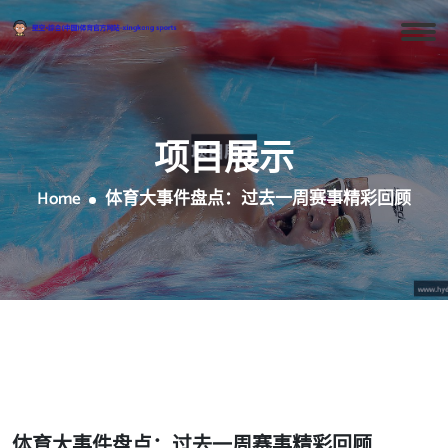
项目展示
Home
体育大事件盘点：过去一周赛事精彩回顾
体育大事件盘点：过去一周赛事精彩回顾