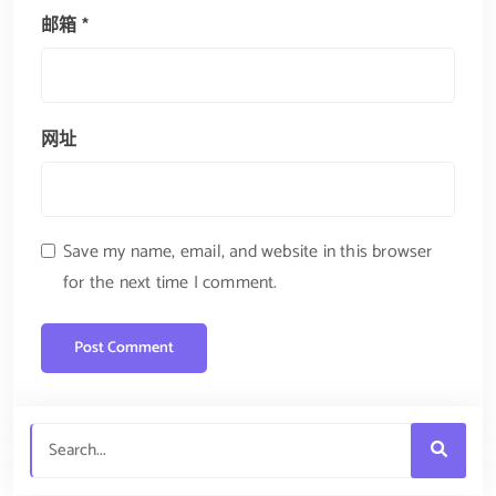
邮箱
*
网址
Save my name, email, and website in this browser
for the next time I comment.