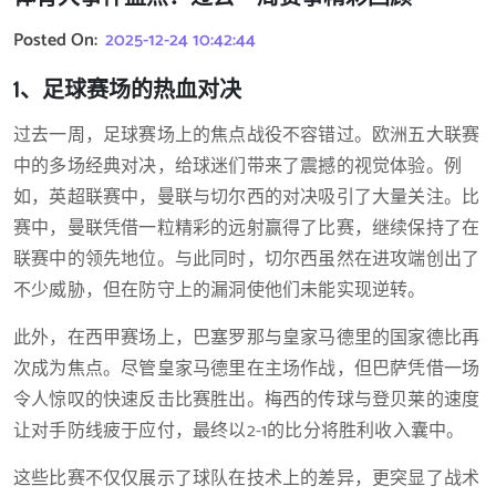
Posted On:
2025-12-24 10:42:44
1、足球赛场的热血对决
过去一周，足球赛场上的焦点战役不容错过。欧洲五大联赛
中的多场经典对决，给球迷们带来了震撼的视觉体验。例
如，英超联赛中，曼联与切尔西的对决吸引了大量关注。比
赛中，曼联凭借一粒精彩的远射赢得了比赛，继续保持了在
联赛中的领先地位。与此同时，切尔西虽然在进攻端创出了
不少威胁，但在防守上的漏洞使他们未能实现逆转。
此外，在西甲赛场上，巴塞罗那与皇家马德里的国家德比再
次成为焦点。尽管皇家马德里在主场作战，但巴萨凭借一场
令人惊叹的快速反击比赛胜出。梅西的传球与登贝莱的速度
让对手防线疲于应付，最终以2-1的比分将胜利收入囊中。
这些比赛不仅仅展示了球队在技术上的差异，更突显了战术