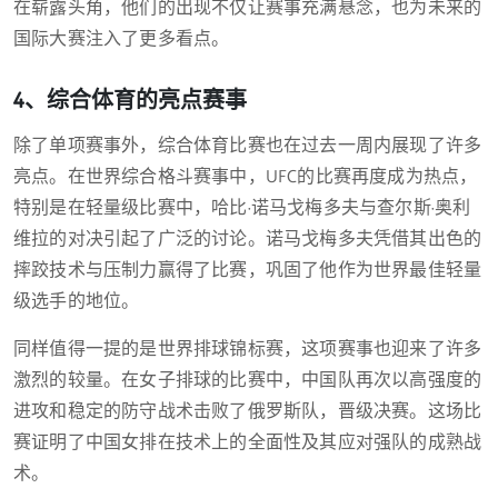
在崭露头角，他们的出现不仅让赛事充满悬念，也为未来的
国际大赛注入了更多看点。
4、综合体育的亮点赛事
除了单项赛事外，综合体育比赛也在过去一周内展现了许多
亮点。在世界综合格斗赛事中，UFC的比赛再度成为热点，
特别是在轻量级比赛中，哈比·诺马戈梅多夫与查尔斯·奥利
维拉的对决引起了广泛的讨论。诺马戈梅多夫凭借其出色的
摔跤技术与压制力赢得了比赛，巩固了他作为世界最佳轻量
级选手的地位。
同样值得一提的是世界排球锦标赛，这项赛事也迎来了许多
激烈的较量。在女子排球的比赛中，中国队再次以高强度的
进攻和稳定的防守战术击败了俄罗斯队，晋级决赛。这场比
赛证明了中国女排在技术上的全面性及其应对强队的成熟战
术。