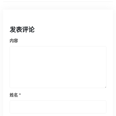
发表评论
内容
姓名
*