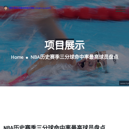
项目展示
Home
NBA历史赛季三分球命中率最高球员盘点
NBA历史赛季三分球命中率最高球员盘点