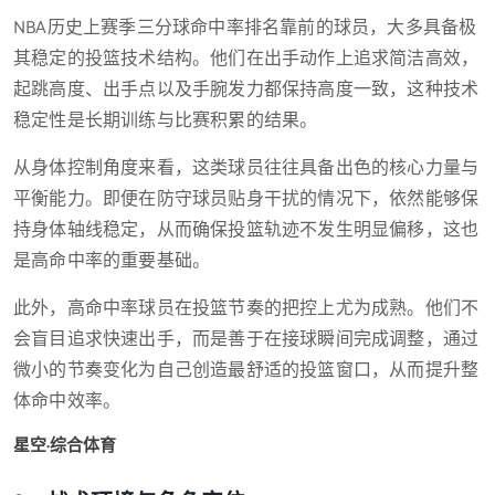
NBA历史上赛季三分球命中率排名靠前的球员，大多具备极
其稳定的投篮技术结构。他们在出手动作上追求简洁高效，
起跳高度、出手点以及手腕发力都保持高度一致，这种技术
稳定性是长期训练与比赛积累的结果。
从身体控制角度来看，这类球员往往具备出色的核心力量与
平衡能力。即便在防守球员贴身干扰的情况下，依然能够保
持身体轴线稳定，从而确保投篮轨迹不发生明显偏移，这也
是高命中率的重要基础。
此外，高命中率球员在投篮节奏的把控上尤为成熟。他们不
会盲目追求快速出手，而是善于在接球瞬间完成调整，通过
微小的节奏变化为自己创造最舒适的投篮窗口，从而提升整
体命中效率。
星空·综合体育