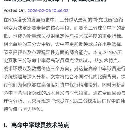
Posted On:
2026-02-06 10:46:02
在NBA漫长的发展历史中，三分球从最初的“补充武器”逐渐
演变为决定比赛走势的核心手段，而赛季三分球命中率的高
低，也成为衡量球员投射稳定性与技术成熟度的重要指标。
相比单纯的三分命中数，命中率更能反映球员在出手选择、
节奏把控以及心理稳定性方面的综合能力。本文以“NBA历
史赛季三分球命中率最高球员盘点”为核心，从技术特点、
战术环境以及数据价值三个方向，对这些高命中率球员进行
系统梳理与深入分析。文章将结合不同时代的比赛背景，探
讨他们为何能够在高强度对抗中保持精准投射，同时分析高
命中率背后所隐藏的战术意义与时代特征。通过全面回顾与
理性分析，力求展现这些球员在NBA三分球发展进程中的独
特价值与历史地位。
1、高命中率球员技术特点