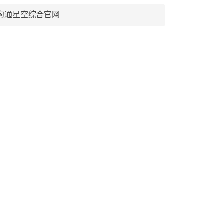
沟通星空综合官网