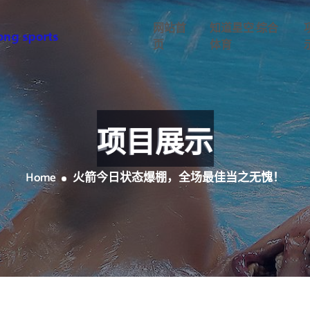
网站首
知道星空·综合
页
体育
项目展示
Home
火箭今日状态爆棚，全场最佳当之无愧！