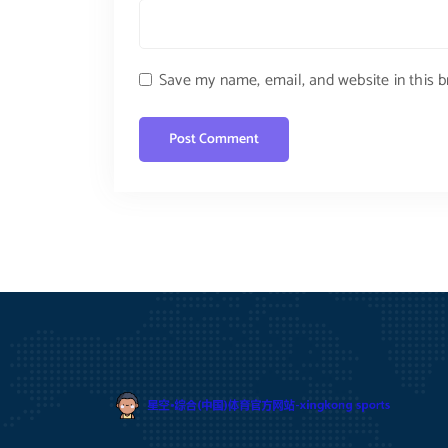
Save my name, email, and website in this 