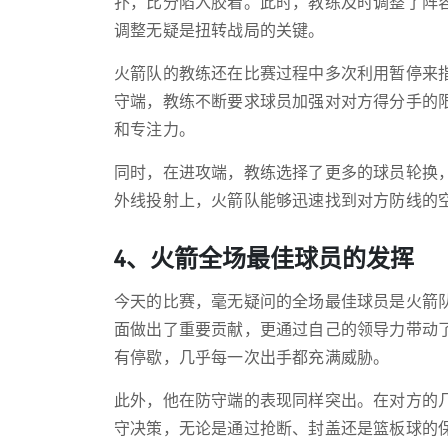
扑，比分陷入胶着。此时，教练及时调整了阵
调整无疑是扭转战局的关键。
火箭队的教练还在比赛过程中多次利用暂停来
守端，教练不断要求球员加强对对方得分手的
和专注力。
同时，在进攻端，教练选择了更多的球员轮换
外线投射上，火箭队能够迅速找到对方防线的
4、火箭全场最佳球员的发挥
今天的比赛，毫无疑问的全场最佳球员是火箭
面做出了重要贡献，更通过自己的领导力带动
有停歇，几乎每一次出手都充满威胁。
此外，他在防守端的表现同样突出。在对方的
守决策，无论是通过抢断、封盖还是篮板球的