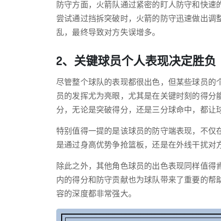
防守方面，火箭队通过紧密的盯人防守和快速
尝试通过挡拆突破时，火箭的防守迅速做出调
乱，最终导致对方失误增多。
2、关键球员个人表现决定胜负
尽管整个球队的表现都很出色，但某些球员的
员的发挥尤为亮眼，尤其是在关键时刻的得分
分，无论是突破得分，还是三分球命中，都让
特别值得一提的是该球员的防守端表现，不仅
是通过身高优势争抢篮板，还是在外线干扰对
除此之外，其他角色球员的出色表现同样值得
内的得分和防守贡献也为球队带来了重要的帮
容的深度都非常强大。