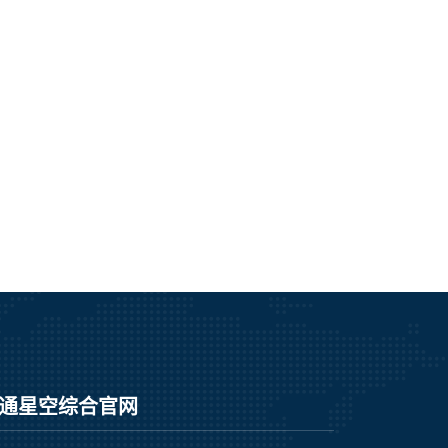
通星空综合官网