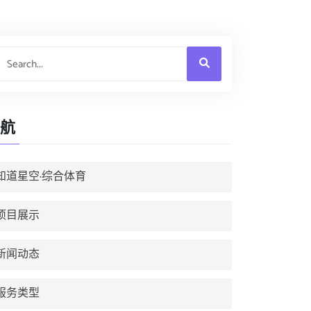
航
知道星空·综合体育
项目展示
新闻动态
服务类型