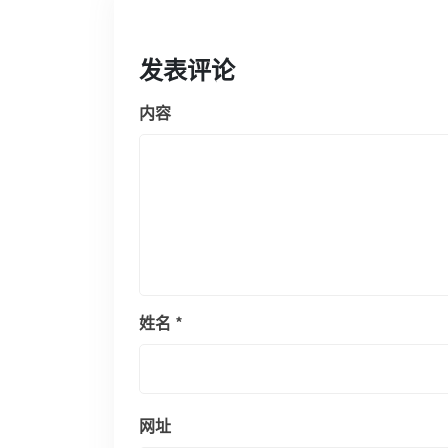
发表评论
内容
姓名
*
网址