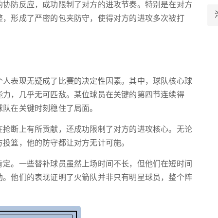
的协防反应，成功限制了对方的进攻节奏。特别是在对方
整，形成了严密的包夹防守，使得对方的进攻多次被打
个人表现无疑成了比赛的决定性因素。其中，球队核心球
能力，几乎无可匹敌。某位球员在关键的第四节连续得
球队在关键时刻稳住了局面。
在抢断上有所贡献，还成功限制了对方的进攻核心。无论
方投篮，他的防守都让对方无计可施。
肯定。一些替补球员虽然上场时间不长，但他们在短时间
助。他们的表现证明了火箭队并非只有明星球员，整个阵