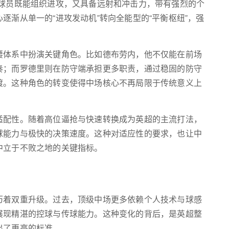
的球员既能组织进攻，又具备远射和冲击力，带有强烈的个
逐渐从单一的“进攻发动机”转向全能型的“平衡枢纽”，强
腰体系中扮演关键角色。比如德布劳内，他不仅能在前场
奏；而罗德里则在防守端承担更多职责，通过稳固的防守
渡。这种角色的转变使得中场核心不再局限于传统意义上
适配性。随着高位逼抢与快速转换成为英超的主流打法，
球能力与极快的决策速度。这种对适应性的要求，也让中
中立于不败之地的关键指标。
历着双重升级。过去，顶级中场更多依赖个人技术与球感
展现精湛的控球与传球能力。这种变化的背后，是英超整
出了更高的标准。