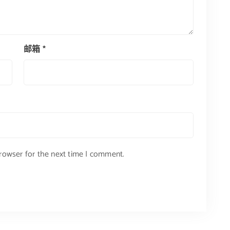
邮箱
*
browser for the next time I comment.