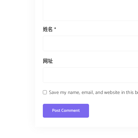
姓名
*
网址
Save my name, email, and website in this 