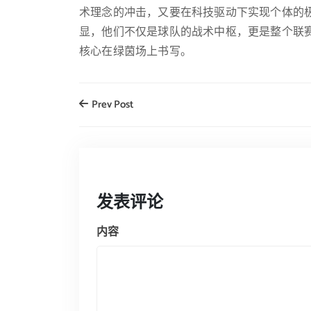
术理念的冲击，又要在科技驱动下实现个体的
显，他们不仅是球队的战术中枢，更是整个联
核心在绿茵场上书写。
Prev Post
发表评论
内容