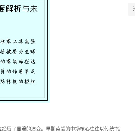
位经历了显著的演变。早期英超的中场核心往往以传统“指