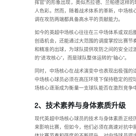
挥官”的形象出现，类似杰拉德、兰帕德这样
人色彩。然而，随着战术体系的革新，中场核心
调在攻防两端都具备高水平的贡献能力。
如今的英超中场核心往往在三中场体系或双后
创造机会，还能通过大范围的调度掌控比赛节
和精准的出球，为球队提供攻防之间的安全过
的“进攻核心”，而是球队整体运转的“轴心”。
同时，中场核心在战术演变中也表现出极强的
中场核心球员必须在高压环境下保持稳定的控
场核心逐渐成为衡量一支球队能否在激烈竞争
2、技术素养与身体素质升级
现代英超中场核心球员的技术与身体素质正经
来影响比赛，但如今，他们必须在高速对抗中
体比赛节奏和强度的不断提升，对中场球员提