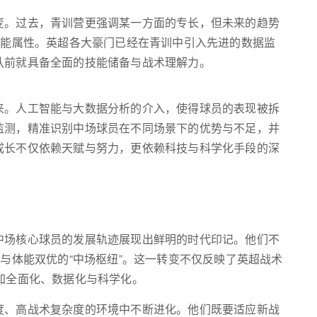
变。过去，青训营更强调某一方面的专长，但未来的趋势
全能属性。英超各大豪门已经在青训中引入先进的数据监
队前就具备全面的技能储备与战术理解力。
来。人工智能与大数据分析的介入，使得球员的表现被拆
监测，精准识别中场球员在不同场景下的优势与不足，并
成长不仅依赖天赋与努力，更依赖科技与科学化手段的深
中场核心球员的发展轨迹展现出鲜明的时代印记。他们不
术与体能双优的“中场枢纽”。这一转变不仅反映了英超战术
加全面化、数据化与科学化。
度、高战术复杂度的环境中不断进化。他们既要适应新战