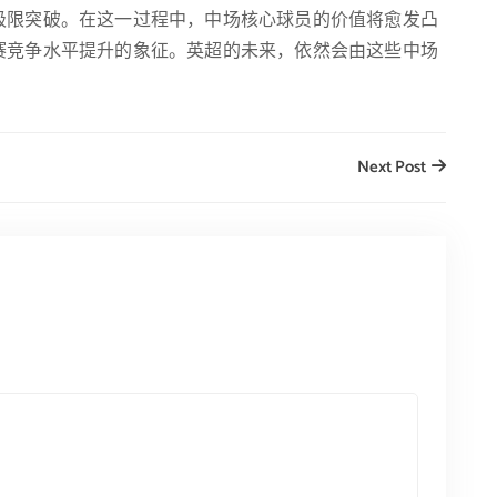
极限突破。在这一过程中，中场核心球员的价值将愈发凸
赛竞争水平提升的象征。英超的未来，依然会由这些中场
Next Post