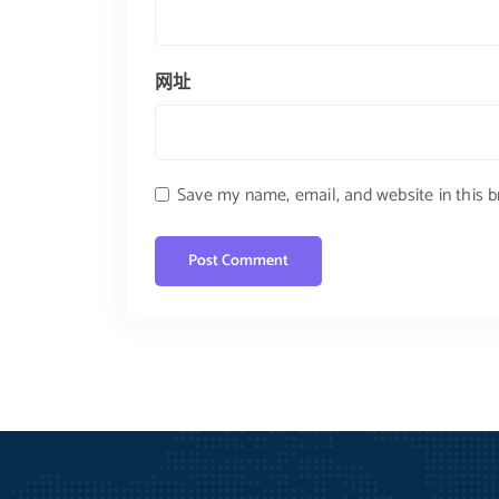
网址
Save my name, email, and website in this 