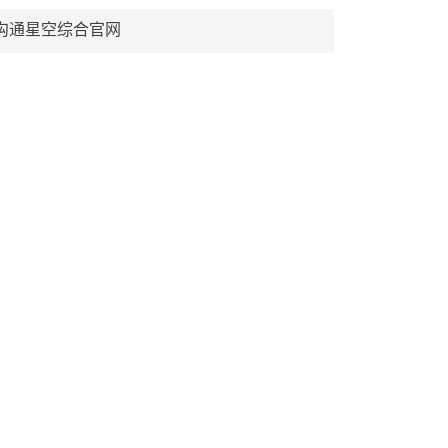
沟通星空综合官网