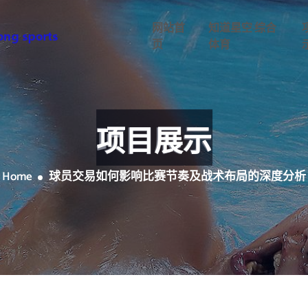
网站首
知道星空·综合
页
体育
项目展示
Home
球员交易如何影响比赛节奏及战术布局的深度分析