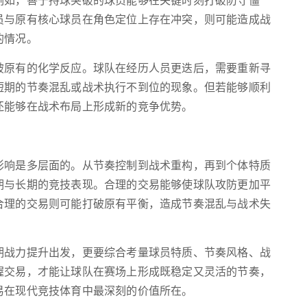
例如，善于持球突破的球员能够在关键时刻打破防守僵
员与原有核心球员在角色定位上存在冲突，则可能造成战
的情况。
破原有的化学反应。球队在经历人员更迭后，需要重新寻
短期的节奏混乱或战术执行不到位的现象。但若能够顺利
还能够在战术布局上形成新的竞争优势。
影响是多层面的。从节奏控制到战术重构，再到个体特质
期与长期的竞技表现。合理的交易能够使球队攻防更加平
合理的交易则可能打破原有平衡，造成节奏混乱与战术失
期战力提升出发，更要综合考量球员特质、节奏风格、战
握交易，才能让球队在赛场上形成既稳定又灵活的节奏，
易在现代竞技体育中最深刻的价值所在。