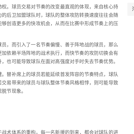
动权。球员交易对节奏的改变最直观的体现，来自核心持
力的后卫加盟球队时，球队的整体攻防转换速度往往会随
能够创造更多的快攻机会，从而在比赛中形成节奏上的压
球员，而引入了一名节奏偏慢、善于阵地战的球员，那么
更加依赖半场阵地的战术执行，而快节奏的攻防切换会有
升，也可能导致球队在面对高强度对手时失去节奏优势。
键。替补席上的球员若能延续首发阵容的节奏特点，球队
若交易带来的球员与球队整体节奏风格相悖，则可能导致
现脱节现象。
于战术体系的重构。每一名新援的到来，都会对球队的进