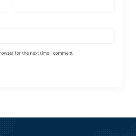
browser for the next time I comment.