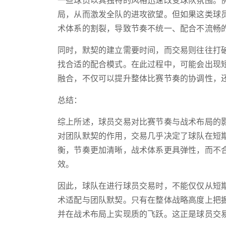
一些球员以其独特的风格迅速改变球队氛围。
局，从而激发全队的进攻欲望。但如果这类球
术体系的割裂，导致节奏不统一、配合不流畅
同时，默契的建立需要时间，而交易则往往打
找合适的配合模式。在此过程中，可能会出现
融合，不仅可以提升整体比赛节奏的协调性，
总结：
综上所述，球员交易对比赛节奏与战术布局的
对团队默契的作用，交易几乎决定了球队在短
衡，节奏更加清晰，战术体系更具弹性，而不
效。
因此，球队在进行球员交易时，不能仅仅从短
术适配与团队默契。只有在整体战略高度上把
并在战术布局上实现质的飞跃。这正是球员交