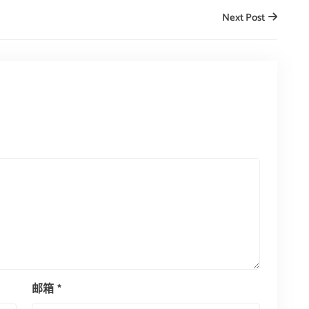
Next Post
邮箱
*