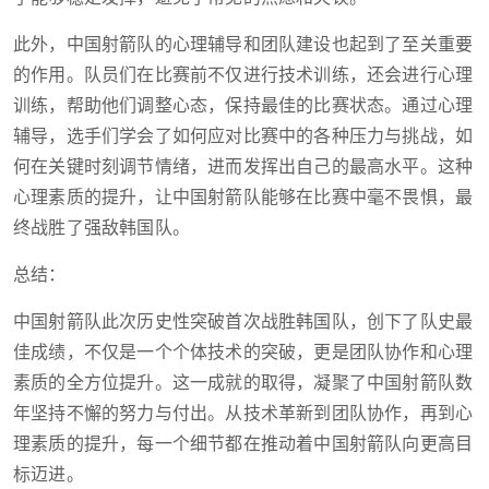
此外，中国射箭队的心理辅导和团队建设也起到了至关重要
的作用。队员们在比赛前不仅进行技术训练，还会进行心理
训练，帮助他们调整心态，保持最佳的比赛状态。通过心理
辅导，选手们学会了如何应对比赛中的各种压力与挑战，如
何在关键时刻调节情绪，进而发挥出自己的最高水平。这种
心理素质的提升，让中国射箭队能够在比赛中毫不畏惧，最
终战胜了强敌韩国队。
总结：
中国射箭队此次历史性突破首次战胜韩国队，创下了队史最
佳成绩，不仅是一个个体技术的突破，更是团队协作和心理
素质的全方位提升。这一成就的取得，凝聚了中国射箭队数
年坚持不懈的努力与付出。从技术革新到团队协作，再到心
理素质的提升，每一个细节都在推动着中国射箭队向更高目
标迈进。