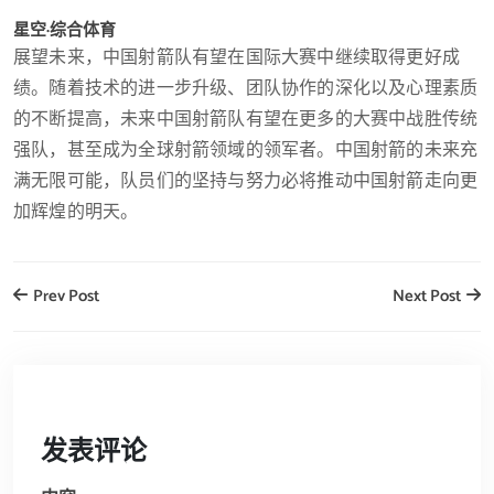
星空·综合体育
展望未来，中国射箭队有望在国际大赛中继续取得更好成
绩。随着技术的进一步升级、团队协作的深化以及心理素质
的不断提高，未来中国射箭队有望在更多的大赛中战胜传统
强队，甚至成为全球射箭领域的领军者。中国射箭的未来充
满无限可能，队员们的坚持与努力必将推动中国射箭走向更
加辉煌的明天。
Prev Post
Next Post
发表评论