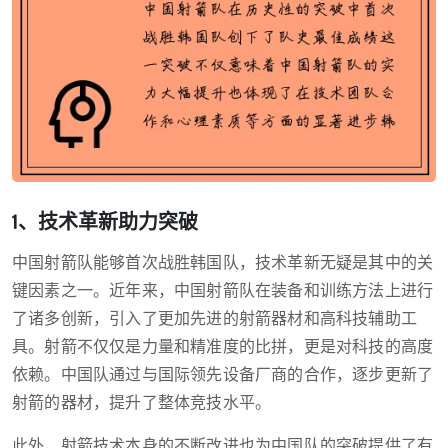
1、技术革新助力突破
中国射箭队能够首次战胜韩国队，技术革新无疑是其中的关
键因素之一。近年来，中国射箭队在装备和训练方法上进行
了诸多创新，引入了更加先进的射箭器材和高科技辅助工
具。射箭不仅仅是力量和精准度的比拼，更是对科技的高度
依赖。中国队通过与国际领先设备厂商的合作，逐步更新了
射箭的器材，提升了整体竞技水平。
此外，射箭技术本身的不断改进也为中国队的突破提供了有