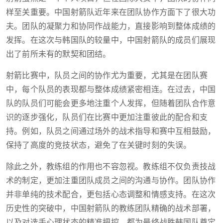
样至关重要。中国射箭队近年来在团队协作方面下了很大功
夫。团队的凝聚力和协同作战能力，直接影响到整体成绩的
发挥。在这次与韩国队的较量中，中国射箭队的成员们展现
出了前所未有的默契和团结。
射箭比赛中，队员之间的协作尤为重要，尤其是在团队赛
中，每个队员的表现都与整体成绩紧密相连。在过去，中国
队的队员们可能会更多地注重个人发挥，但随着团队合作意
识的逐步强化，队员们在比赛中更加注重彼此的配合和支
持。例如，队员之间通过场外的战术指导和赛中互相鼓励，
保持了高度的竞技状态，避免了在关键时刻的失误。
除此之外，教练组的作用也不容忽视。教练组不仅负责技战
术的制定，更加注重团队成员之间的沟通与协作。团队协作
并非单纯的技术配合，更包括心态调整和情感支持。在这次
历史性的突破中，中国射箭队的教练团队精确的战术部署，
以及对选手心理状态的精准把控，都为最终战胜韩国队奠定