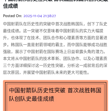
佳成绩
Posted On:
2025-11-04 21:38:27
中国射箭队在历史性的突破中首次战胜韩国队，创下了队史
最佳成绩。这一突破不仅意味着中国射箭队的实力大幅提
升，也体现了在技术、团队合作和心理素质等方面的显著进
步。韩国队一直是射箭领域的霸主，而中国队能够成功战胜
强敌，展示了中国射箭在国际赛场上日益崭露头角的潜力。
本文将从中国射箭队的技术革新、团队协作、以及心理素质
三个方面详细探讨这一历史性突破，分析这一成就背后的深
层次原因，并展望中国射箭队未来的更大可能性。