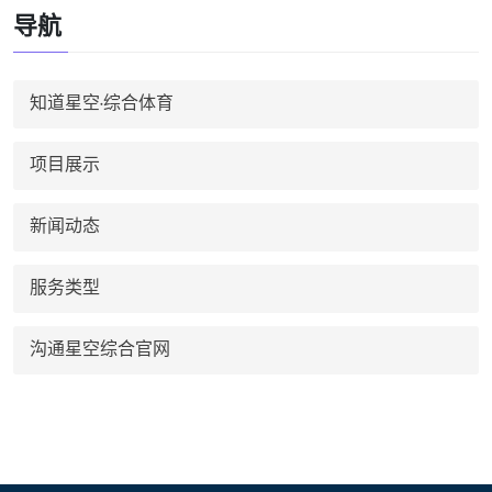
导航
知道星空·综合体育
项目展示
新闻动态
服务类型
沟通星空综合官网