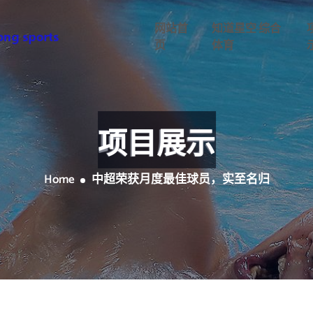
网站首
知道星空·综合
页
体育
项目展示
Home
中超荣获月度最佳球员，实至名归