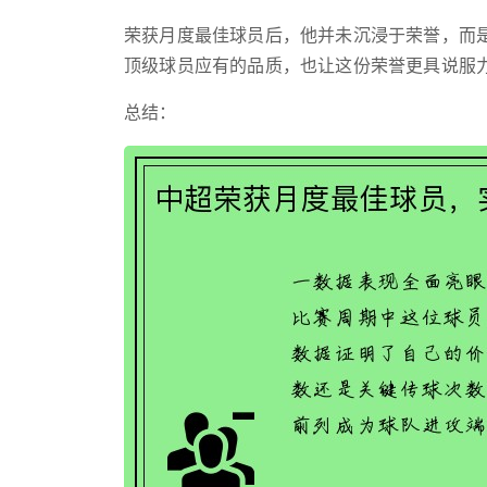
荣获月度最佳球员后，他并未沉浸于荣誉，而
顶级球员应有的品质，也让这份荣誉更具说服
总结：