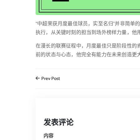
“中超荣获月度最佳球员，实至名归”并非简单
执行，从关键时刻的担当到场外榜样力量，他
在漫长的联赛征程中，月度最佳只是阶段性的
前的状态与心态，他完全有能力在未来创造更
Prev Post
发表评论
内容