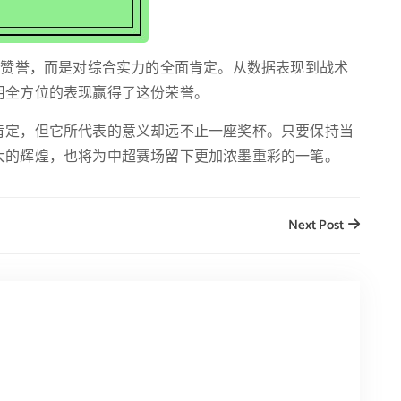
的赞誉，而是对综合实力的全面肯定。从数据表现到战术
用全方位的表现赢得了这份荣誉。
肯定，但它所代表的意义却远不止一座奖杯。只要保持当
大的辉煌，也将为中超赛场留下更加浓墨重彩的一笔。
Next Post