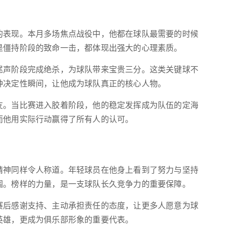
的表现。本月多场焦点战役中，他都在球队最需要的时候
是僵持阶段的致命一击，都体现出强大的心理素质。
尾声阶段完成绝杀，为球队带来宝贵三分。这类关键球不
种决定性瞬间，让他成为球队真正的核心人物。
友。当比赛进入胶着阶段，他的稳定发挥成为队伍的定海
而他用实际行动赢得了所有人的认可。
精神同样令人称道。年轻球员在他身上看到了努力与坚持
围。榜样的力量，是一支球队长久竞争力的重要保障。
赛后感谢支持、主动承担责任的态度，让更多人愿意为球
英雄，更成为俱乐部形象的重要代表。