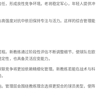
信任，形成良性竞争环境。老将稳定军心，年轻人提供冲
。
与高强度对抗中依旧保持专注与活力。这样的综合管理能
过程。新教练通过阶段性评估不断调整细节，使球队在欧
稳定性，也具备灵活应变能力。
欧联竞争将更加依赖精细化管理。新教练若能在战术与科
势。
向。管理层会围绕教练理念选择更契合的球员类型，使阵