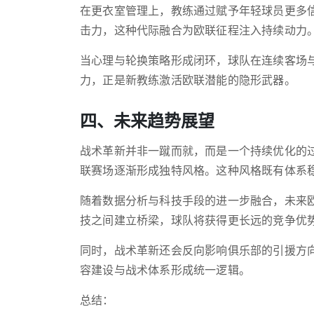
在更衣室管理上，教练通过赋予年轻球员更多
击力，这种代际融合为欧联征程注入持续动力
当心理与轮换策略形成闭环，球队在连续客场
力，正是新教练激活欧联潜能的隐形武器。
四、未来趋势展望
战术革新并非一蹴而就，而是一个持续优化的
联赛场逐渐形成独特风格。这种风格既有体系
随着数据分析与科技手段的进一步融合，未来
技之间建立桥梁，球队将获得更长远的竞争优
同时，战术革新还会反向影响俱乐部的引援方
容建设与战术体系形成统一逻辑。
总结：