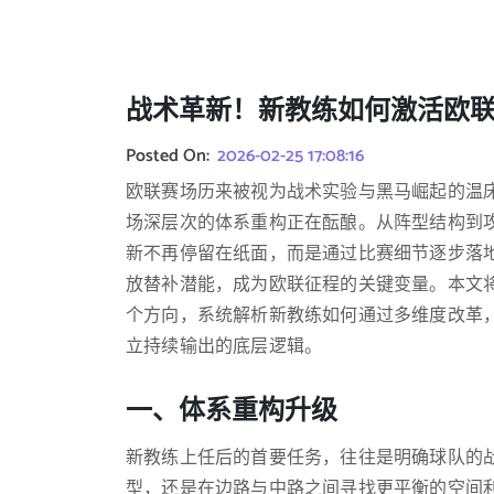
战术革新！新教练如何激活欧
Posted On:
2026-02-25 17:08:16
欧联赛场历来被视为战术实验与黑马崛起的温
场深层次的体系重构正在酝酿。从阵型结构到
新不再停留在纸面，而是通过比赛细节逐步落
放替补潜能，成为欧联征程的关键变量。本文
个方向，系统解析新教练如何通过多维度改革
立持续输出的底层逻辑。
一、体系重构升级
新教练上任后的首要任务，往往是明确球队的
型，还是在边路与中路之间寻找更平衡的空间