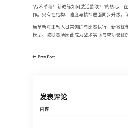
“战术革新！新教练如何激活欧联？”的核心，
作。只有在结构、速度与精神层面同步升级，
当革新真正融入日常训练与比赛执行，新教练
模型。欧联赛场因此成为战术实验与成功验证
Prev Post
发表评论
内容