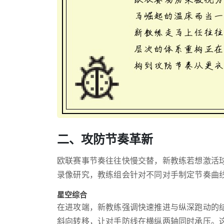
二、攻防节奏革新
欧联赛事节奏往往快慢交替，新教练若想激活
录像研究，教练组会针对不同对手制定节奏曲
星空综合
在进攻端，新教练强调快速推进与纵深跑动的
斜向转移，让对手防线在横纵两轴同时承压。