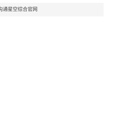
沟通星空综合官网