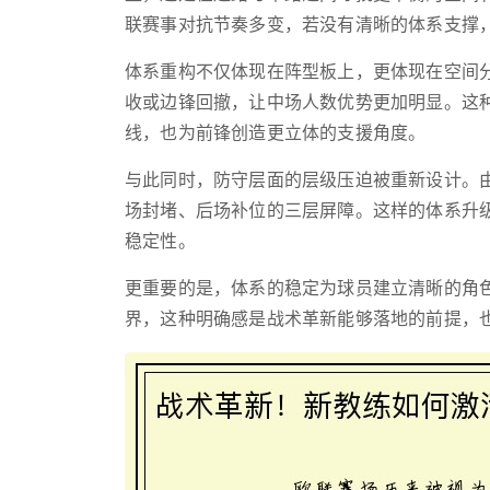
联赛事对抗节奏多变，若没有清晰的体系支撑
体系重构不仅体现在阵型板上，更体现在空间
收或边锋回撤，让中场人数优势更加明显。这
线，也为前锋创造更立体的支援角度。
与此同时，防守层面的层级压迫被重新设计。
场封堵、后场补位的三层屏障。这样的体系升
稳定性。
更重要的是，体系的稳定为球员建立清晰的角
界，这种明确感是战术革新能够落地的前提，