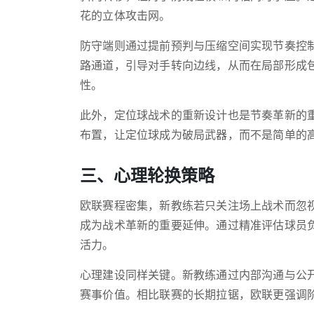
花的立体攻击网。
防守端则通过提前预判与压缩空间实现节奏控
路通道，引导对手转向边线，从而在局部形成
性。
此外，定位球战术的重新设计也是节奏革新的
布置，让定位球成为破局武器，而不是简单的
三、心理轮换策略
欧联赛程密集，新教练若只关注场上战术而忽
成为战术革新的重要延伸。通过精准评估球员
活力。
心理建设同样关键。新教练通过内部沟通与公
赛事价值。相比联赛的长期拉锯，欧联更强调