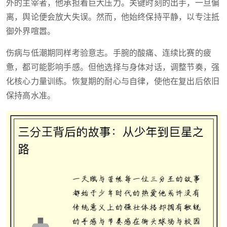
外的主宰者，他承担着巨大压力。关键时刻的出手，一旦偏
离，舆论便会放大失误。然而，他始终保持平静，以专注抵
御外界喧嚣。
伤病与低潮期同样考验意志。手腕的酸痛、连续比赛的疲
惫，都可能影响手感。但他选择与身体对话，调整节奏，强
化核心力量训练。恢复期的耐心与自律，使他在复出后依旧
保持高水准。