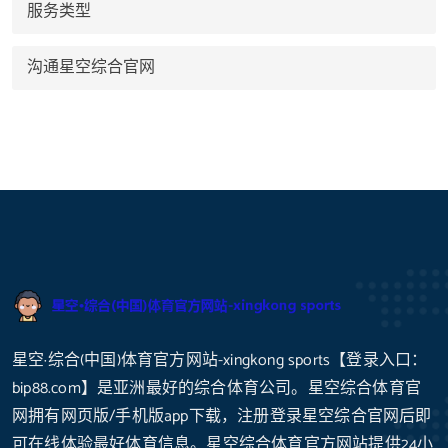
服务类型
沟通星空综合官网
星空·综合(中国)体育官方网站-xingkong sports【登录入口：
bip88.com】是亚洲最好的综合体育公司。星空综合体育官
网拥有网页版/手机版app下载，注册登录星空综合官网后即
可在线体验最好体育信息。星空综合体育官方网站提供24小