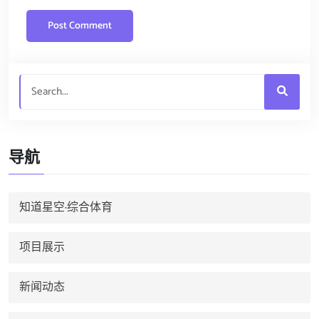
导航
知道星空·综合体育
项目展示
新闻动态