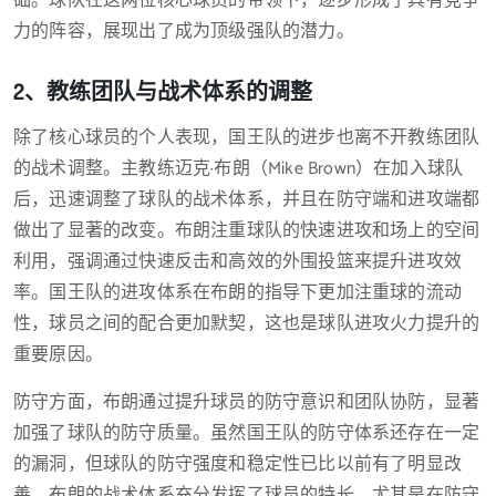
础。球队在这两位核心球员的带领下，逐步形成了具有竞争
力的阵容，展现出了成为顶级强队的潜力。
2、教练团队与战术体系的调整
除了核心球员的个人表现，国王队的进步也离不开教练团队
的战术调整。主教练迈克·布朗（Mike Brown）在加入球队
后，迅速调整了球队的战术体系，并且在防守端和进攻端都
做出了显著的改变。布朗注重球队的快速进攻和场上的空间
利用，强调通过快速反击和高效的外围投篮来提升进攻效
率。国王队的进攻体系在布朗的指导下更加注重球的流动
性，球员之间的配合更加默契，这也是球队进攻火力提升的
重要原因。
防守方面，布朗通过提升球员的防守意识和团队协防，显著
加强了球队的防守质量。虽然国王队的防守体系还存在一定
的漏洞，但球队的防守强度和稳定性已比以前有了明显改
善。布朗的战术体系充分发挥了球员的特长，尤其是在防守