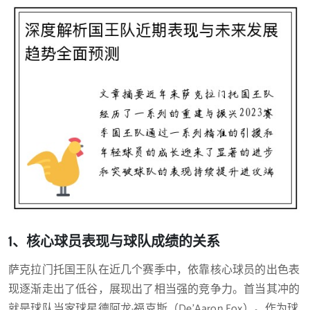
1、核心球员表现与球队成绩的关系
萨克拉门托国王队在近几个赛季中，依靠核心球员的出色表
现逐渐走出了低谷，展现出了相当强的竞争力。首当其冲的
就是球队当家球星德阿龙·福克斯（De’Aaron Fox）。作为球