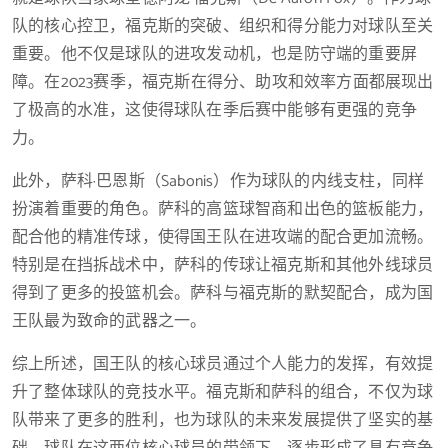
队的核心控卫，福克斯的突破、组织和得分能力对球队至关
重要。他不仅是球队的进攻发动机，也是防守端的重要屏
障。在2023赛季，福克斯在得分、助攻和效率方面都展现出
了极高的水准，这使得球队在季后赛中能够有更强的竞争
力。
此外，萨科·巴恩斯（Sabonis）作为球队的内线支柱，同样
扮演着重要的角色。萨科的高篮球智商和出色的篮板能力，
配合他的精准传球，使得国王队在进攻端的配合更加流畅。
特别是在挡拆战术中，萨科的传球让福克斯和其他外线球员
得到了更多的投篮机会。萨科与福克斯的默契配合，成为国
王队最为致命的武器之一。
综上所述，国王队的核心球员通过个人能力的发挥，有效提
升了整体球队的竞技水平。福克斯和萨科的组合，不仅为球
队带来了更多的胜利，也为球队的未来发展提供了坚实的基